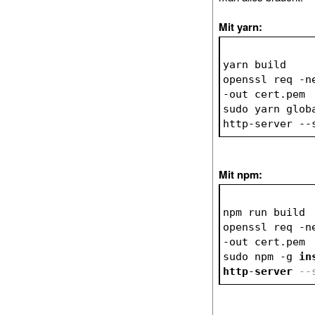
Mit yarn:
yarn build
openssl req -n
-out cert.pem
sudo yarn glob
http-server --
Mit npm:
npm run build
openssl req -n
-out cert.pem
sudo npm -g 
in
http
-
server
--