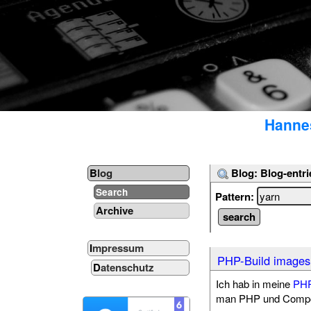
Hannes
Blog: Blog-entri
Blog
Search
Pattern:
Archive
Impressum
PHP-Build images 
Datenschutz
Ich hab in meine
PHP
man PHP und Compos