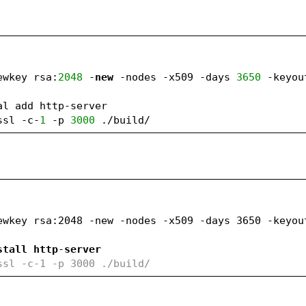
ewkey rsa:
2048
 -
new
 -nodes -x509 -days 
3650
 -keyou
al add http-server
ssl -c-
1
 -p 
3000
 ./build/
ewkey rsa:2048 -new -nodes -x509 -days 3650 -keyout
stall
http
-
server
ssl -c-1 -p 3000 ./build/