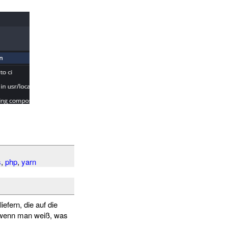
s
,
php
,
yarn
fern, die auf die
 wenn man weiß, was