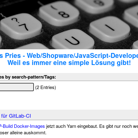
 Pries - Web/Shopware/JavaScript-Develop
Weil es immer eine simple Lösung gibt!
es by search-pattern/Tags:
(2 Entries)
für GitLab-CI
-Build Docker-Images
jetzt auch Yarn eingebaut. Es gibt nur noch w
er alleine auskommt.