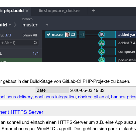
r gebaut in der Build-Stage von GitLab-CI PHP-Projekte zu bauen.
2020-05-03 19:33
Date
ontinous delivery
,
continous integration
,
docker
,
gitlab ci
,
hannes prie
ment HTTPS Server
 schnell und einfach einen HTTPS-Server um z.B. eine App auszulie
Smartphones per WebRTC zugreift. Das geht an sich ganz einfach