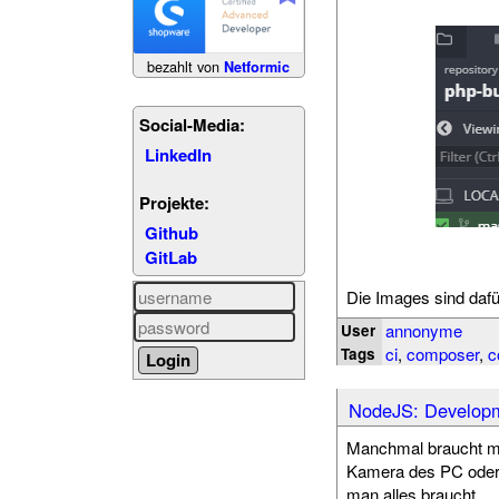
bezahlt von
Netformic
Social-Media:
LinkedIn
Projekte:
Github
GitLab
Die Images sind dafü
annonyme
User
ci
,
composer
,
c
Tags
NodeJS: Develop
Manchmal braucht man
Kamera des PC oder 
man alles braucht.