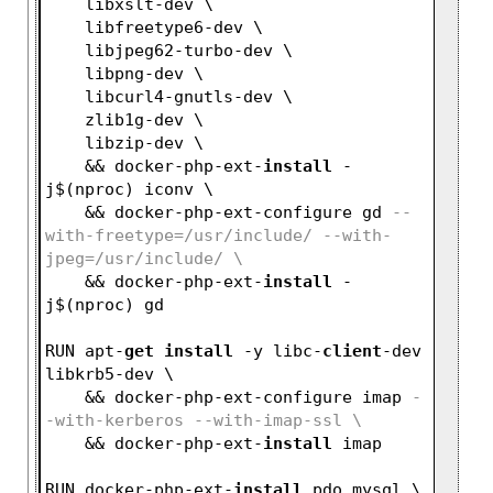
    libxslt-dev \
    libfreetype6-dev \
    libjpeg62-turbo-dev \
    libpng-dev \
    libcurl4-gnutls-dev \
    zlib1g-dev \
    libzip-dev \
    && docker-php-ext-
install
 -
j$(nproc) iconv \
    && docker-php-ext-configure gd 
--
with-freetype=/usr/include/ --with-
jpeg=/usr/include/ \
    && docker-php-ext-
install
 -
j$(nproc) gd
RUN apt-
get
install
 -y libc-
client
-dev 
libkrb5-dev \
    && docker-php-ext-configure imap 
-
-with-kerberos --with-imap-ssl \
    && docker-php-ext-
install
 imap
RUN docker-php-ext-
install
 pdo_mysql \