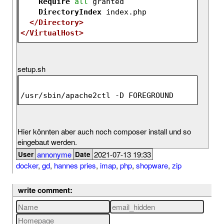
Require
all
 granted
DirectoryIndex
 index.php
</Directory>
</VirtualHost>
setup.sh
/usr/sbin/apache2ctl -D FOREGROUND
Hier könnten aber auch noch composer install und so
eingebaut werden.
annonyme
2021-07-13 19:33
User
Date
docker
,
gd
,
hannes pries
,
imap
,
php
,
shopware
,
zip
write comment: