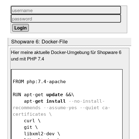
Shopware 6: Docker-File
Hier meine aktuelle Docker-Umgebung für Shopware 6
und mit PHP 7.4
FROM php:7.4-apache
RUN apt-get 
update
 &&\
    apt-
get
install
--no-install-
recommends --assume-yes --quiet ca-
certificates \ 
    curl \
    git \
    libxml2-dev \