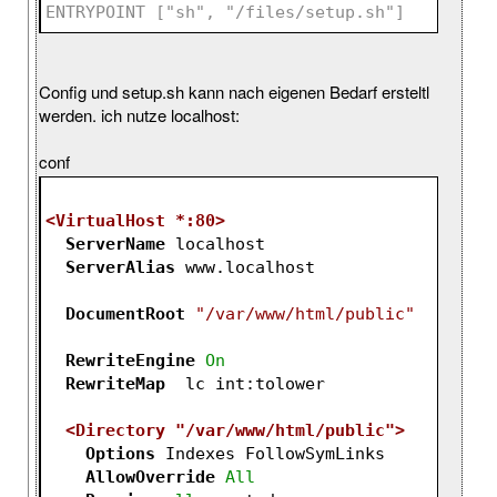
ENTRYPOINT ["sh", "/files/setup.sh"]
Config und setup.sh kann nach eigenen Bedarf ersteltl
werden. ich nutze localhost:
conf
<VirtualHost *:80>
ServerName
 localhost
ServerAlias
 www.localhost
DocumentRoot
"/var/www/html/public"
RewriteEngine
On
RewriteMap
  lc int:tolower
<Directory "/var/www/html/public">
Options
 Indexes FollowSymLinks
AllowOverride
All