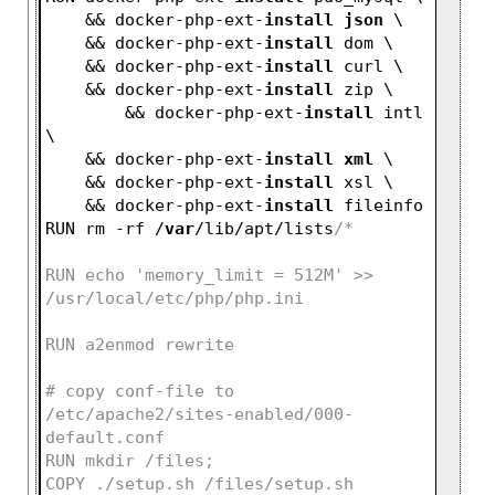
    && docker-php-ext-
install
json
 \
    && docker-php-ext-
install
 dom \
    && docker-php-ext-
install
 curl \
    && docker-php-ext-
install
 zip \
	&& docker-php-ext-
install
 intl 
\
    && docker-php-ext-
install
xml
 \
    && docker-php-ext-
install
 xsl \
    && docker-php-ext-
install
 fileinfo
RUN rm -rf /
var
/lib/apt/lists
/*
RUN echo 'memory_limit = 512M' >> 
/usr/local/etc/php/php.ini
RUN a2enmod rewrite
# copy conf-file to 
/etc/apache2/sites-enabled/000-
default.conf
RUN mkdir /files;
COPY ./setup.sh /files/setup.sh