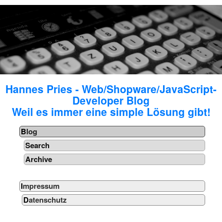
Hannes Pries - Web/Shopware/JavaScript-
Developer Blog
Weil es immer eine simple Lösung gibt!
Blog
Search
Archive
Impressum
Datenschutz