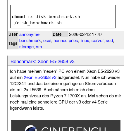
chmod
 +x disk_benchmark.sh
./disk_benchmark.sh
annonyme
2026-02-12 17:47
User
Date
benchmark
,
esxi
,
hannes pries
,
linux
,
server
,
ssd
,
Tags
storage
,
vm
Benchmark: Xeon E5-2658 v3
Ich habe meinen "neuen" PC von einem Xeon E5-2620 v3
auf ein
Xeon E5-2658 v3
aufgerüstet. Nun habe ich wieder
12C/24T und das bei einem geringeren Stromverbrauch
als mit 2x L5639. Auch nähere ich mich dem
Leistungsniveau des Ryzen 7 1700X an. Mal sehen ob mir
noch mal eine schnellere CPU der v3 oder v4 Serie
irgendwann leiste.