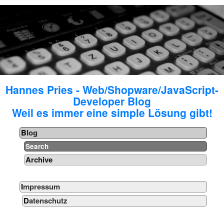
Hannes Pries - Web/Shopware/JavaScript-
Developer Blog
Weil es immer eine simple Lösung gibt!
Blog
Search
Archive
Impressum
Datenschutz