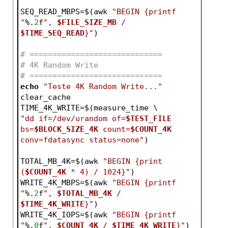
SEQ_READ_MBPS=$(awk 
"BEGIN {printf 
"
%.
2
f
", 
$FILE_SIZE_MB
 / 
$TIME_SEQ_READ
}"
)
# =============================
# 4K Random Write
# =============================
echo
"Teste 4K Random Write..."
clear_cache
TIME_4K_WRITE=$(measure_time \
"dd if=/dev/urandom of=
$TEST_FILE
bs=
$BLOCK_SIZE_4K
 count=
$COUNT_4K
conv=fdatasync status=none"
)
TOTAL_MB_4K=$(awk 
"BEGIN {print 
(
$COUNT_4K
 * 4) / 1024}"
)
WRITE_4K_MBPS=$(awk 
"BEGIN {printf 
"
%.
2
f
", 
$TOTAL_MB_4K
 / 
$TIME_4K_WRITE
}"
)
WRITE_4K_IOPS=$(awk 
"BEGIN {printf 
"
%.
0
f
", 
$COUNT_4K
 / 
$TIME_4K_WRITE
}"
)