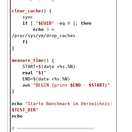
clear_cache
() {
    sync
if
 [ 
"
$EUID
"
-eq
0
 ]; 
then
echo
3
 > 
/proc/sys/vm/drop_caches
fi
}
measure_time
() {
    START=$(date +%s.%N)
eval
"
$1
"
    END=$(date +%s.%N)
    awk 
"BEGIN {print 
$END
 - 
$START
}"
}
echo
"Starte Benchmark im Verzeichnis: 
$TEST_DIR
"
echo
# =============================