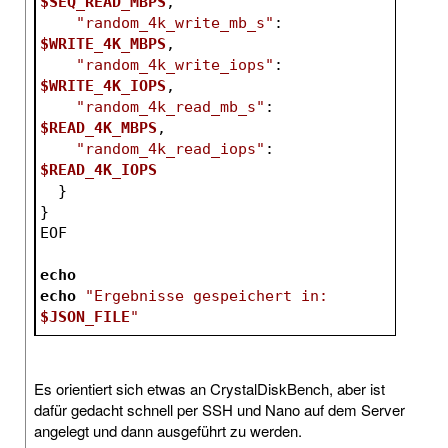
$SEQ_READ_MBPS
,
"random_4k_write_mb_s"
: 
$WRITE_4K_MBPS
,
"random_4k_write_iops"
: 
$WRITE_4K_IOPS
,
"random_4k_read_mb_s"
: 
$READ_4K_MBPS
,
"random_4k_read_iops"
: 
$READ_4K_IOPS
  }
}
EOF
echo
echo
"Ergebnisse gespeichert in: 
$JSON_FILE
"
Es orientiert sich etwas an CrystalDiskBench, aber ist
dafür gedacht schnell per SSH und Nano auf dem Server
angelegt und dann ausgeführt zu werden.