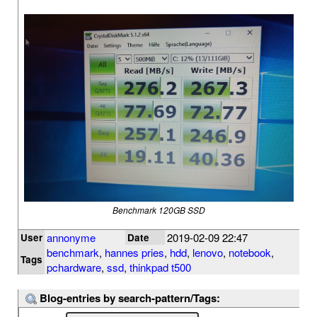
Benchmark 120GB SSD
annonyme
2019-02-09 22:47
User
Date
benchmark
,
hannes pries
,
hdd
,
lenovo
,
notebook
,
Tags
pchardware
,
ssd
,
thinkpad t500
Blog-entries by search-pattern/Tags: