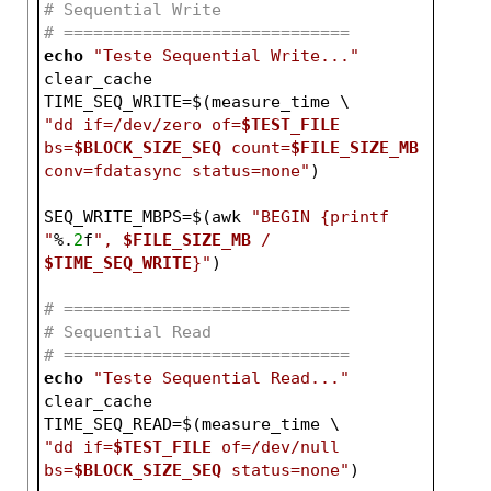
# Sequential Write
# =============================
echo
"Teste Sequential Write..."
clear_cache
TIME_SEQ_WRITE=$(measure_time \
"dd if=/dev/zero of=
$TEST_FILE
bs=
$BLOCK_SIZE_SEQ
 count=
$FILE_SIZE_MB
conv=fdatasync status=none"
)
SEQ_WRITE_MBPS=$(awk 
"BEGIN {printf 
"
%.
2
f
", 
$FILE_SIZE_MB
 / 
$TIME_SEQ_WRITE
}"
)
# =============================
# Sequential Read
# =============================
echo
"Teste Sequential Read..."
clear_cache
TIME_SEQ_READ=$(measure_time \
"dd if=
$TEST_FILE
 of=/dev/null 
bs=
$BLOCK_SIZE_SEQ
 status=none"
)