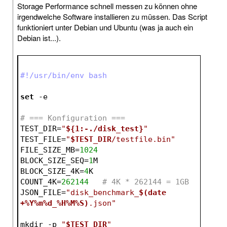
Storage Performance schnell messen zu können ohne
irgendwelche Software installieren zu müssen. Das Script
funktioniert unter Debian und Ubuntu (was ja auch ein
Debian ist...).
#!/usr/bin/env bash
set
-e
# === Konfiguration ===
TEST_DIR=
"
${1:-./disk_test}
"
TEST_FILE=
"
$TEST_DIR
/testfile.bin"
FILE_SIZE_MB=
1024
BLOCK_SIZE_SEQ=
1
M
BLOCK_SIZE_4K=
4
K
COUNT_4K=
262144
# 4K * 262144 = 1GB
JSON_FILE=
"disk_benchmark_
$(date 
+%Y%m%d_%H%M%S)
.json"
mkdir -p 
"
$TEST_DIR
"