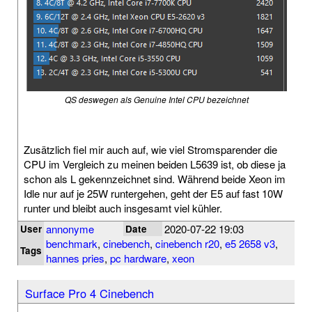
QS deswegen als Genuine Intel CPU bezeichnet
Zusätzlich fiel mir auch auf, wie viel Stromsparender die
CPU im Vergleich zu meinen beiden L5639 ist, ob diese ja
schon als L gekennzeichnet sind. Während beide Xeon im
Idle nur auf je 25W runtergehen, geht der E5 auf fast 10W
runter und bleibt auch insgesamt viel kühler.
annonyme
2020-07-22 19:03
User
Date
benchmark
,
cinebench
,
cinebench r20
,
e5 2658 v3
,
Tags
hannes pries
,
pc hardware
,
xeon
Surface Pro 4 Cinebench