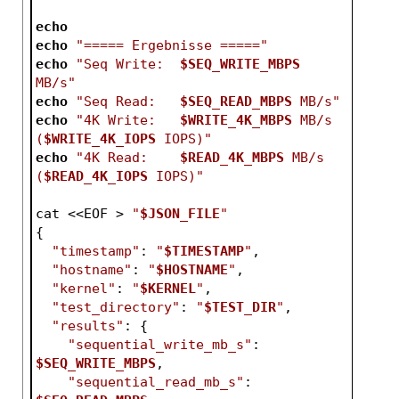
echo
echo
"===== Ergebnisse ====="
echo
"Seq Write:  
$SEQ_WRITE_MBPS
MB/s"
echo
"Seq Read:   
$SEQ_READ_MBPS
 MB/s"
echo
"4K Write:   
$WRITE_4K_MBPS
 MB/s 
(
$WRITE_4K_IOPS
 IOPS)"
echo
"4K Read:    
$READ_4K_MBPS
 MB/s 
(
$READ_4K_IOPS
 IOPS)"
cat <<EOF > 
"
$JSON_FILE
"
{
"timestamp"
: 
"
$TIMESTAMP
"
,
"hostname"
: 
"
$HOSTNAME
"
,
"kernel"
: 
"
$KERNEL
"
,
"test_directory"
: 
"
$TEST_DIR
"
,
"results"
: {
"sequential_write_mb_s"
: 
$SEQ_WRITE_MBPS
,
"sequential_read_mb_s"
: 