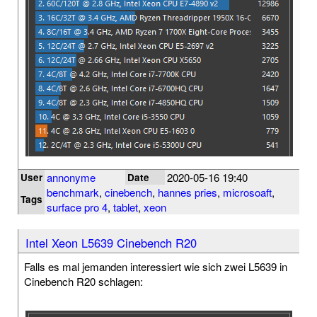
annonyme
2020-05-16 19:40
User
Date
benchmark
,
cinebench
,
hannes pries
,
microsoaft
,
Tags
surface pro 4
,
tablet
,
xeon
Intel Xeon L5639 Cinebench R20
Falls es mal jemanden interessiert wie sich zwei L5639 in
Cinebench R20 schlagen: