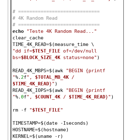
# =============================
# 4K Random Read
# =============================
echo
"Teste 4K Random Read..."
clear_cache
TIME_4K_READ=$(measure_time \
"dd if=
$TEST_FILE
 of=/dev/null 
bs=
$BLOCK_SIZE_4K
 status=none"
)
READ_4K_MBPS=$(awk 
"BEGIN {printf 
"
%.
2
f
", 
$TOTAL_MB_4K
 / 
$TIME_4K_READ
}"
)
READ_4K_IOPS=$(awk 
"BEGIN {printf 
"
%.
0
f
", 
$COUNT_4K
 / 
$TIME_4K_READ
}"
)
rm 
-f
"
$TEST_FILE
"
TIMESTAMP=$(date -Iseconds)
HOSTNAME=$(hostname)
KERNEL=$(uname -r)