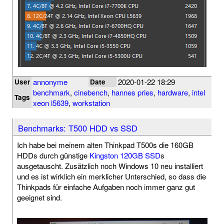
annonyme
2020-01-22 18:29
User
Date
benchmark
,
cinebench
,
hannes pries
,
hardware
,
intel
Tags
xeon l5639
,
workstation
Benchmarks: T500 HDD vs SSD
Ich habe bei meinem alten Thinkpad T500s die 160GB
HDDs durch günstige
Kingston 120GB SSD
s
ausgetauscht. Zusätzlich noch Windows 10 neu installiert
und es ist wirklich ein merklicher Unterschied, so dass die
Thinkpads für einfache Aufgaben noch immer ganz gut
geeignet sind.