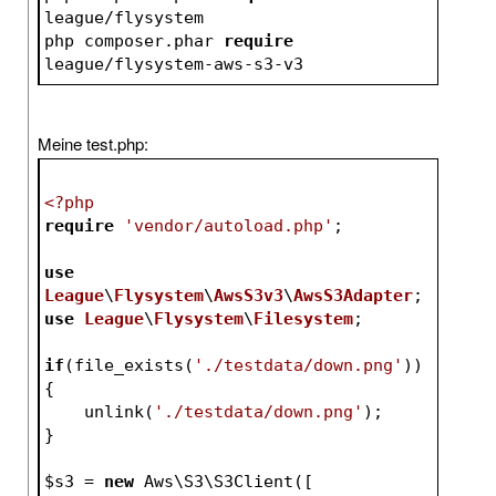
league/flysystem
php composer.phar 
require
league/flysystem-aws-s3-v3
Meine test.php:
<?php
require
'vendor/autoload.php'
;
use
League
\
Flysystem
\
AwsS3v3
\
AwsS3Adapter
;
use
League
\
Flysystem
\
Filesystem
;
if
(file_exists(
'./testdata/down.png'
))
{
    unlink(
'./testdata/down.png'
);
}
$s3
 = 
new
 Aws\S3\S3Client([