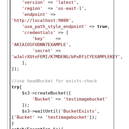
'version'
 => 
'latest'
,
'region'
  => 
'us-east-1'
,
'endpoint'
 => 
'http://localhost:9080'
,
'use_path_style_endpoint'
 => 
true
,
'credentials'
 => [
'key'
    => 
'AKIAIOSFODNN7EXAMPLE'
,
'secret'
 => 
'wJalrXUtnFEMI/K7MDENG/bPxRfiCYEXAMPLEKEY'
,
    ],
]);
//use headBucket for exists-check
try
{
$s3
->createBucket([
'Bucket'
 => 
'testimagebucket'
    ]);
$s3
->waitUntil(
'BucketExists'
, 
[
'Bucket'
 => 
'testimagebucket'
]);
}