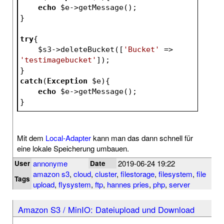
echo
$e
->getMessage();
}
try
{
$s3
->deleteBucket([
'Bucket'
 => 
'testimagebucket'
]);
}
catch
(
Exception
$e
){
echo
$e
->getMessage();
}
Mit dem
Local-Adapter
kann man das dann schnell für
eine lokale Speicherung umbauen.
annonyme
2019-06-24 19:22
User
Date
amazon s3
,
cloud
,
cluster
,
filestorage
,
filesystem
,
file
Tags
upload
,
flysystem
,
ftp
,
hannes pries
,
php
,
server
Amazon S3 / MinIO: Dateiupload und Download