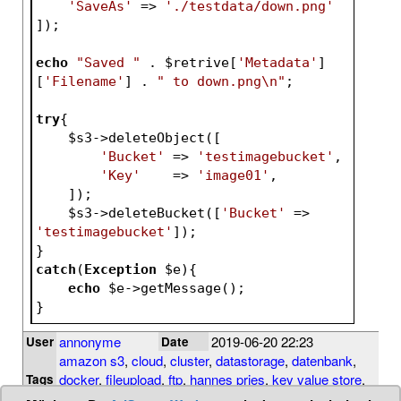
'SaveAs'
 => 
'./testdata/down.png'
]);
echo
"Saved "
 . 
$retrive
[
'Metadata'
]
[
'Filename'
] . 
" to down.png\n"
;
try
{
$s3
->deleteObject([
'Bucket'
 => 
'testimagebucket'
,
'Key'
    => 
'image01'
,
    ]);
$s3
->deleteBucket([
'Bucket'
 => 
'testimagebucket'
]);
}
catch
(
Exception
$e
){
echo
$e
->getMessage();
}
annonyme
2019-06-20 22:23
User
Date
amazon s3
,
cloud
,
cluster
,
datastorage
,
datenbank
,
docker
,
fileupload
,
ftp
,
hannes pries
,
key value store
,
Tags
minio
,
nosql