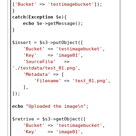
[
'Bucket'
 => 
'testimagebucket'
]);
}
catch
(
Exception
$e
){
echo
$e
->getMessage();
}
$insert
 = 
$s3
->putObject([
'Bucket'
 => 
'testimagebucket'
,
'Key'
    => 
'image01'
,
'SourceFile'
   => 
'./testdata/test_01.png'
,
'Metadata'
 => [
'Filename'
 => 
'test_01.png'
,
    ],
]);
echo
"Uploaded the image\n"
;
$retrive
 = 
$s3
->getObject([
'Bucket'
 => 
'testimagebucket'
,
'Key'
    => 
'image01'
,