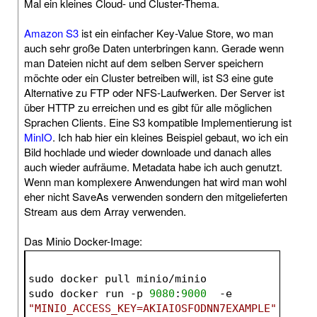
Mal ein kleines Cloud- und Cluster-Thema.
Amazon S3
ist ein einfacher Key-Value Store, wo man
auch sehr große Daten unterbringen kann. Gerade wenn
man Dateien nicht auf dem selben Server speichern
möchte oder ein Cluster betreiben will, ist S3 eine gute
Alternative zu FTP oder NFS-Laufwerken. Der Server ist
über HTTP zu erreichen und es gibt für alle möglichen
Sprachen Clients. Eine S3 kompatible Implementierung ist
MinIO
. Ich hab hier ein kleines Beispiel gebaut, wo ich ein
Bild hochlade und wieder downloade und danach alles
auch wieder aufräume. Metadata habe ich auch genutzt.
Wenn man komplexere Anwendungen hat wird man wohl
eher nicht SaveAs verwenden sondern den mitgelieferten
Stream aus dem Array verwenden.
Das Minio Docker-Image:
sudo docker pull minio/minio
sudo docker run -p 
9080
:
9000
-e
"MINIO_ACCESS_KEY=AKIAIOSFODNN7EXAMPLE"