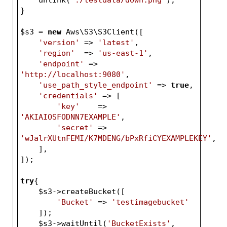
}
$s3
 = 
new
 Aws\S3\S3Client([
'version'
 => 
'latest'
,
'region'
  => 
'us-east-1'
,
'endpoint'
 => 
'http://localhost:9080'
,
'use_path_style_endpoint'
 => 
true
,
'credentials'
 => [
'key'
    => 
'AKIAIOSFODNN7EXAMPLE'
,
'secret'
 => 
'wJalrXUtnFEMI/K7MDENG/bPxRfiCYEXAMPLEKEY'
,
    ],
]);
try
{
$s3
->createBucket([
'Bucket'
 => 
'testimagebucket'
    ]);
$s3
->waitUntil(
'BucketExists'
, 