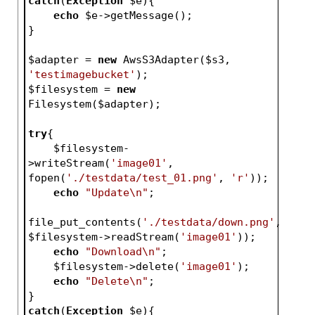
catch
(
Exception
$e
){
echo
$e
->getMessage();
}
$adapter
 = 
new
 AwsS3Adapter(
$s3
, 
'testimagebucket'
);
$filesystem
 = 
new
Filesystem(
$adapter
);
try
{
$filesystem
-
>writeStream(
'image01'
, 
fopen(
'./testdata/test_01.png'
, 
'r'
));
echo
"Update\n"
;
file_put_contents(
'./testdata/down.png'
, 
$filesystem
->readStream(
'image01'
));
echo
"Download\n"
;
$filesystem
->delete(
'image01'
);
echo
"Delete\n"
;
}
catch
(
Exception
$e
){