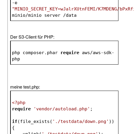
-e
"MINIO_SECRET_KEY=wJalrXUtnFEMI/K7MDENG/bPxRf
minio/minio server /data
Der S3-Client für PHP:
php composer.phar 
require
 aws/aws-sdk-
php
meine test.php:
<?php
require
'vendor/autoload.php'
;
if
(file_exists(
'./testdata/down.png'
))
{
    unlink(
'./testdata/down.png'
);