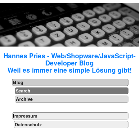
Hannes Pries - Web/Shopware/JavaScript-
Developer Blog
Weil es immer eine simple Lösung gibt!
Blog
Search
Archive
Impressum
Datenschutz