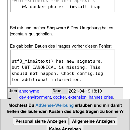
-with-kerberos --with-imap-ssl \
    && docker-php-ext-
install
 imap
Bei mir und meiner Shopware 6 Dev-Umgebung hat es
jedenfalls gut geholfen.
Es gab beim Bauen des Images vorher diesen Fehler:
utf8_mime2text() has 
new
 signature, 
but U8T_CANONICAL 
is
 missing. This 
should 
not
 happen. Check config.log 
for
 additional information.
annonyme
2021-04-19 18:10
User
Date
dev environment
,
docker
,
extension
,
hannes pries
,
Tags
imap
,
php
,
shopware 6
Möchtest Du
AdSense-Werbung
erlauben und mir damit
helfen die laufenden Kosten des Blogs tragen zu können?
Personalisierte Anzeigen
Allgemeine Anzeigen
Keine Anzeigen