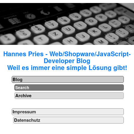
Hannes Pries - Web/Shopware/JavaScript-
Developer Blog
Weil es immer eine simple Lösung gibt!
Blog
Search
Archive
Impressum
Datenschutz