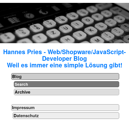
Hannes Pries - Web/Shopware/JavaScript-
Developer Blog
Weil es immer eine simple Lösung gibt!
Blog
Search
Archive
Impressum
Datenschutz