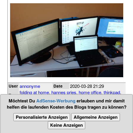
annonyme
2020-03-28 21:29
User
Date
folding at home
,
hannes pries
,
home office
,
thinkpad
,
Tags
vpn
,
workstation
Möchtest Du
AdSense-Werbung
erlauben und mir damit
helfen die laufenden Kosten des Blogs tragen zu können?
Personalisierte Anzeigen
Allgemeine Anzeigen
Keine Anzeigen