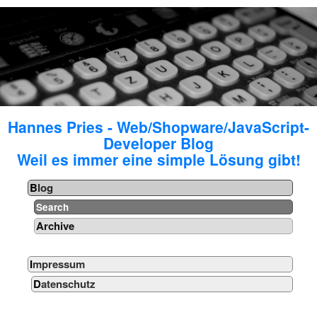
Hannes Pries - Web/Shopware/JavaScript-
Developer Blog
Weil es immer eine simple Lösung gibt!
Blog
Search
Archive
Impressum
Datenschutz