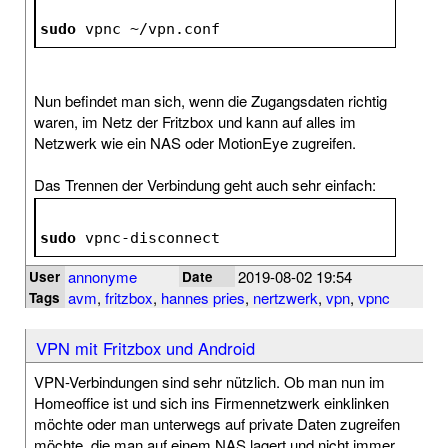
sudo
 vpnc ~/vpn.conf
Nun befindet man sich, wenn die Zugangsdaten richtig
waren, im Netz der Fritzbox und kann auf alles im
Netzwerk wie ein NAS oder MotionEye zugreifen.
Das Trennen der Verbindung geht auch sehr einfach:
sudo
 vpnc-disconnect
annonyme
2019-08-02 19:54
User
Date
avm
,
fritzbox
,
hannes pries
,
nertzwerk
,
vpn
,
vpnc
Tags
VPN mit Fritzbox und Android
VPN-Verbindungen sind sehr nützlich. Ob man nun im
Homeoffice ist und sich ins Firmennetzwerk einklinken
möchte oder man unterwegs auf private Daten zugreifen
möchte, die man auf einem NAS lagert und nicht immer