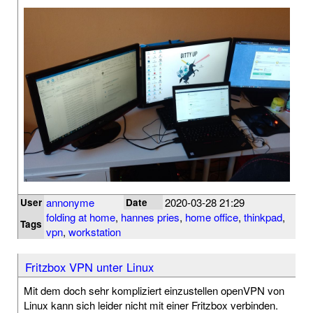
annonyme
2020-03-28 21:29
User
Date
folding at home
,
hannes pries
,
home office
,
thinkpad
,
Tags
vpn
,
workstation
Fritzbox VPN unter Linux
Mit dem doch sehr kompliziert einzustellen openVPN von
Linux kann sich leider nicht mit einer Fritzbox verbinden.