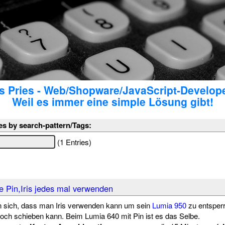
 Pries - Web/Shopware/JavaScript-Develop
Weil es immer eine simple Lösung gibt!
es by search-pattern/Tags:
(1 Entries)
 Pin,Iris jedes mal verwenden
 sich, dass man Iris verwenden kann um sein
Lumia 950
zu entsperr
och schieben kann. Beim Lumia 640 mit Pin ist es das Selbe.