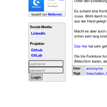
Unter den Einstellun
Es scheint eine Konf
bezahlt von
Netformic
muss. Wohl damit ma
aus der Hand gelegt 
Social-Media:
Macht es aber auch u
LinkedIn
schon sehr lang sin
Projekte:
Das hier
hat sehr geh
Github
GitLab
Die Iris-Funktions fu
Bildschirm testen, a
annonyme
User
freischalten
,
Tags