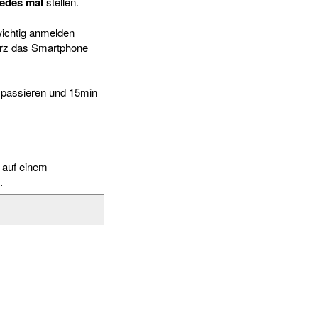
edes mal
stellen.
wichtig anmelden
kurz das Smartphone
h passieren und 15min
o auf einem
.