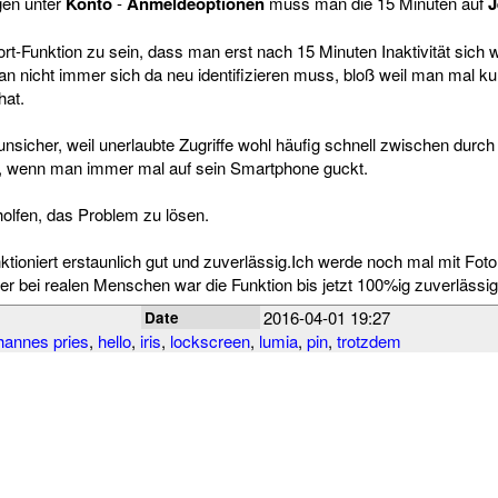
gen unter
Konto
-
Anmeldeoptionen
muss man die 15 Minuten auf
J
ort-Funktion zu sein, dass man erst nach 15 Minuten Inaktivität sich 
n nicht immer sich da neu identifizieren muss, bloß weil man mal 
hat.
nsicher, weil unerlaubte Zugriffe wohl häufig schnell zwischen durc
d, wenn man immer mal auf sein Smartphone guckt.
olfen, das Problem zu lösen.
nktioniert erstaunlich gut und zuverlässig.Ich werde noch mal mit Fot
ber bei realen Menschen war die Funktion bis jetzt 100%ig zuverlässig
2016-04-01 19:27
Date
hannes pries
,
hello
,
iris
,
lockscreen
,
lumia
,
pin
,
trotzdem