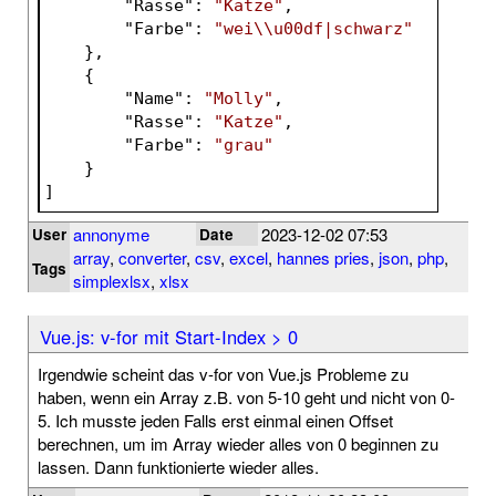
        "
Rasse
": 
"Katze"
,
        "
Farbe
": 
"wei\\u00df|schwarz"
},
    {
        "
Name
": 
"Molly"
,
        "
Rasse
": 
"Katze"
,
        "
Farbe
": 
"grau"
}
]
annonyme
2023-12-02 07:53
User
Date
array
,
converter
,
csv
,
excel
,
hannes pries
,
json
,
php
,
Tags
simplexlsx
,
xlsx
Vue.js: v-for mit Start-Index > 0
Irgendwie scheint das v-for von Vue.js Probleme zu
haben, wenn ein Array z.B. von 5-10 geht und nicht von 0-
5. Ich musste jeden Falls erst einmal einen Offset
berechnen, um im Array wieder alles von 0 beginnen zu
lassen. Dann funktionierte wieder alles.