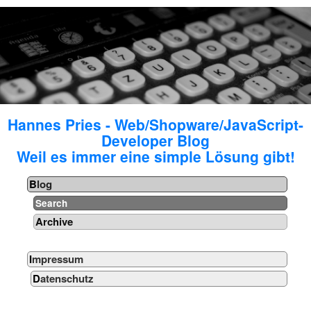
Hannes Pries - Web/Shopware/JavaScript-
Developer Blog
Weil es immer eine simple Lösung gibt!
Blog
Search
Archive
Impressum
Datenschutz