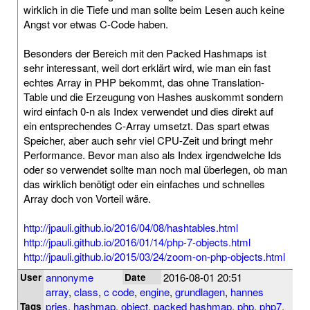
wirklich in die Tiefe und man sollte beim Lesen auch keine
Angst vor etwas C-Code haben.
Besonders der Bereich mit den Packed Hashmaps ist
sehr interessant, weil dort erklärt wird, wie man ein fast
echtes Array in PHP bekommt, das ohne Translation-
Table und die Erzeugung von Hashes auskommt sondern
wird einfach 0-n als Index verwendet und dies direkt auf
ein entsprechendes C-Array umsetzt. Das spart etwas
Speicher, aber auch sehr viel CPU-Zeit und bringt mehr
Performance. Bevor man also als Index irgendwelche Ids
oder so verwendet sollte man noch mal überlegen, ob man
das wirklich benötigt oder ein einfaches und schnelles
Array doch von Vorteil wäre.
http://jpauli.github.io/2016/04/08/hashtables.html
http://jpauli.github.io/2016/01/14/php-7-objects.html
http://jpauli.github.io/2015/03/24/zoom-on-php-objects.html
annonyme
2016-08-01 20:51
User
Date
array
,
class
,
c code
,
engine
,
grundlagen
,
hannes
pries
,
hashmap
,
object
,
packed hashmap
,
php
,
php7
,
Tags