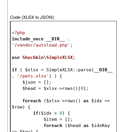
Code (XLSX to JSON):
<?php
include_once
__DIR__
 . 
'/vendor/autoload.php'
;
use
Shuchkin
\
SimpleXLSX
;
if
 ( 
$xlsx
 = SimpleXLSX::parse(
__DIR__
. 
'/pets.xlsx'
) ) {
$json
 = [];
$head
 = 
$xlsx
->rows()[
0
];
foreach
 (
$xlsx
->rows() 
as
$idx
 => 
$row
) {
if
(
$idx
 > 
0
) {
$item
 = [];
foreach
 (
$head
as
$idxKey
=> 
$key
) {