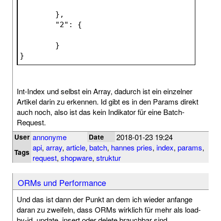
	}
,
	"
2
": 
{
	}
}
Int-Index und selbst ein Array, dadurch ist ein einzelner
Artikel darin zu erkennen. Id gibt es in den Params direkt
auch noch, also ist das kein Indikator für eine Batch-
Request.
annonyme
2018-01-23 19:24
User
Date
api
,
array
,
article
,
batch
,
hannes pries
,
index
,
params
,
Tags
request
,
shopware
,
struktur
ORMs und Performance
Und das ist dann der Punkt an dem ich wieder anfange
daran zu zweifeln, dass ORMs wirklich für mehr als load-
by-id, update, insert oder delete brauchbar sind.