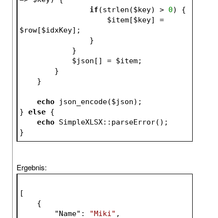
if
(strlen(
$key
) > 
0
) {
$item
[
$key
] = 
$row
[
$idxKey
];
                }
            }
$json
[] = 
$item
;
        }
    }
echo
 json_encode(
$json
);
} 
else
 {
echo
 SimpleXLSX::parseError();
}
Ergebnis:
[
    {
        "
Name
": 
"Miki"
,