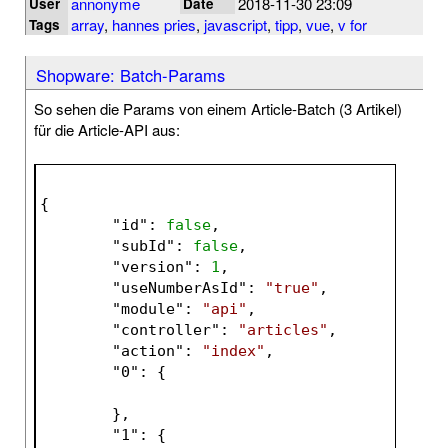
annonyme
2018-11-30 23:09
User
Date
array
,
hannes pries
,
javascript
,
tipp
,
vue
,
v for
Tags
Shopware: Batch-Params
So sehen die Params von einem Article-Batch (3 Artikel)
für die Article-API aus:
{
	"
id
": 
false
,
	"
subId
": 
false
,
	"
version
": 
1
,
	"
useNumberAsId
": 
"true"
,
	"
module
": 
"api"
,
	"
controller
": 
"articles"
,
	"
action
": 
"index"
,
	"
0
": 
{
	}
,
	"
1
": 
{