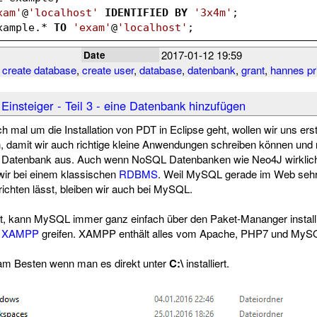
xam'
@
'localhost'
IDENTIFIED
BY
'3x4m'
;
xample.* 
TO
'exam'
@
'localhost'
;
2017-01-12 19:59
Date
,
create database
,
create user
,
database
,
datenbank
,
grant
,
hannes pr
 Einsteiger - Teil 3 - eine Datenbank hinzufügen
ch mal um die Installation von PDT in Eclipse geht, wollen wir uns e
, damit wir auch richtige kleine Anwendungen schreiben können und 
Datenbank aus. Auch wenn NoSQL Datenbanken wie Neo4J wirklich
 wir bei einem klassischen
RDBMS
. Weil MySQL gerade im Web sehr v
nrichten lässt, bleiben wir auch bei MySQL.
zt, kann MySQL immer ganz einfach über den Paket-Mananger install
u
XAMPP
greifen. XAMPP enthält alles vom Apache, PHP7 und MyS
am Besten wenn man es direkt unter
C:\
installiert.