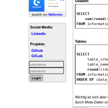
Gesamt:
SELECT
bezahlt von
Netformic
sum
(
round
(
FROM
 informati
Social-Media:
LinkedIn
Tables:
Projekte:
Github
SELECT
GitLab
     table_sc
     table_na
round
(((d
FROM
 informati
ORDER
BY
 (data
Wichtig ist sich abe
durch Meta-Daten un