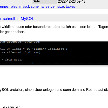
2022-12-23 09:43
Date
annes rpies
,
mysql
,
schema
,
server
,
size
,
tables
r schnell in MySQL
cht wirklich neues oder besonderes, aber da ich es in den letzten Tage
der geschrieben.
ySQL erstellen, einen User anlegen und dann dem alle Rechte auf d
E
 example;