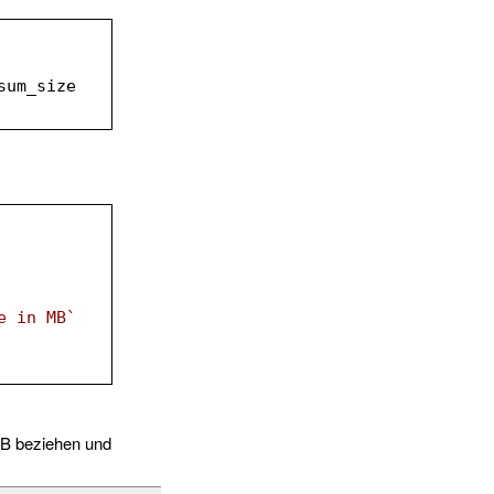
sum_size 
e in MB`
 DB beziehen und