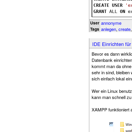
CREATE
USER
'e
GRANT
 ALL 
ON
 e
annonyme
User
anlegen
,
create
Tags
IDE Einrichten für
Bevor es dann wirkli
Datenbank einrichten
kommt man da ohne 
sehr in sind, bleiben
sich einfach lokal ei
Wer ein Linux benut
kann man schnell z
XAMPP funktioniert 