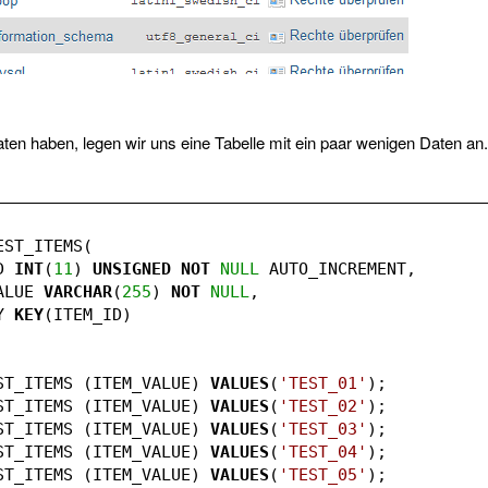
aten haben, legen wir uns eine Tabelle mit ein paar wenigen Daten an.
EST_ITEMS(
D 
INT
(
11
) 
UNSIGNED
NOT
NULL
 AUTO_INCREMENT,
ALUE 
VARCHAR
(
255
) 
NOT
NULL
,
Y 
KEY
(ITEM_ID)
ST_ITEMS (ITEM_VALUE) 
VALUES
(
'TEST_01'
);
ST_ITEMS (ITEM_VALUE) 
VALUES
(
'TEST_02'
);
ST_ITEMS (ITEM_VALUE) 
VALUES
(
'TEST_03'
);
ST_ITEMS (ITEM_VALUE) 
VALUES
(
'TEST_04'
);
ST_ITEMS (ITEM_VALUE) 
VALUES
(
'TEST_05'
);