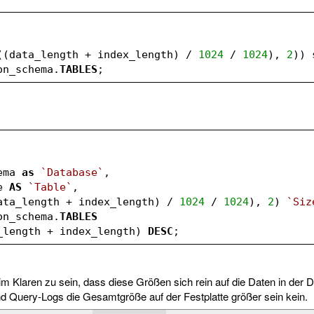
((data_length + index_length) / 
1024
 / 
1024
), 
2
)) 
on_schema.
TABLES
;
hema 
as
`Database`
,  
me 
AS
`Table`
,  
ata_length + index_length) / 
1024
 / 
1024
), 
2
) 
`Siz
on_schema.
TABLES
_length + index_length) 
DESC
;
r im Klaren zu sein, dass diese Größen sich rein auf die Daten in der
d Query-Logs die Gesamtgröße auf der Festplatte größer sein kein.