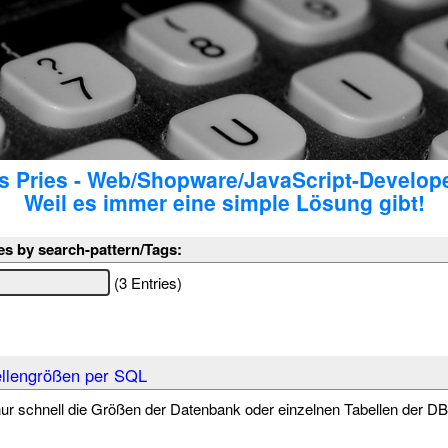
 Pries - Web/Shopware/JavaScript-Develop
Weil es immer eine simple Lösung gibt!
es by search-pattern/Tags:
(3 Entries)
llengrößen per SQL
ur schnell die Größen der Datenbank oder einzelnen Tabellen der 