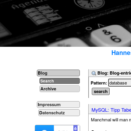
Hannes
Blog: Blog-entri
Blog
Search
Pattern:
Archive
Impressum
MySQL: Tipp Tabe
Datenschutz
Manchmal will man n