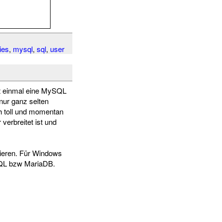
ies
,
mysql
,
sql
,
user
rst einmal eine MySQL
nur ganz selten
 toll und momentan
erbreitet ist und
ieren. Für Windows
QL bzw MariaDB.