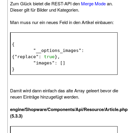
Zum Glück bietet die REST-API den
Merge Mode
an.
Dieser gilt für Bilder und Kategorien.
Man muss nur ein neues Feld in den Artikel einbauen:
{
	"
__options_images
": 
{"
replace
": 
true
}
,
	"
images
": 
[]
}
Damit wird dann einfach das alte Array geleert bevor die
neuen Einträge hinzugefügt werden.
engine/Shopware/Components/Api/Resource/Article.php
(5.3.3)