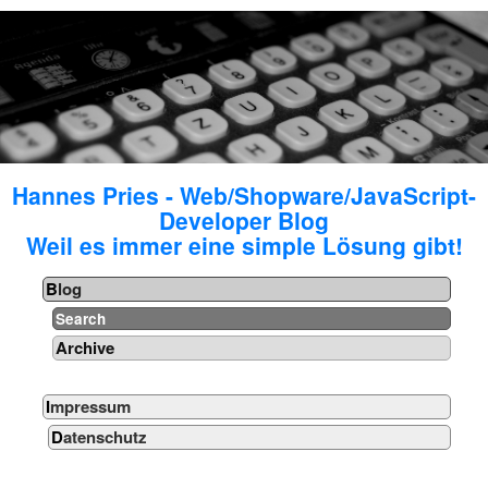
Hannes Pries - Web/Shopware/JavaScript-
Developer Blog
Weil es immer eine simple Lösung gibt!
Blog
Search
Archive
Impressum
Datenschutz