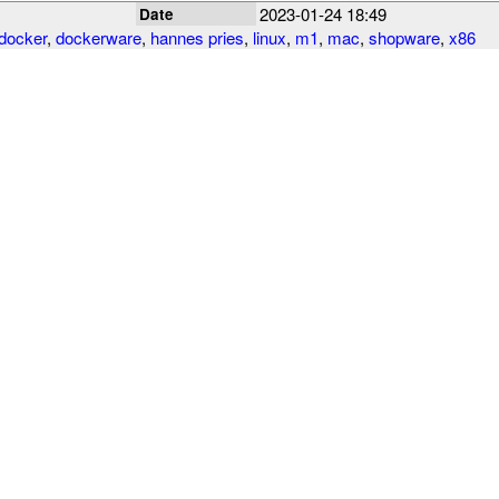
2023-01-24 18:49
Date
docker
,
dockerware
,
hannes pries
,
linux
,
m1
,
mac
,
shopware
,
x86