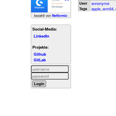
annonyme
User
apple
,
arm64
,
Tags
bezahlt von
Netformic
Social-Media:
LinkedIn
Projekte:
Github
GitLab