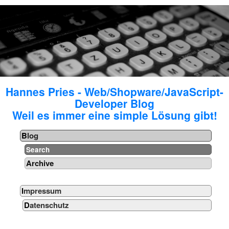
Hannes Pries - Web/Shopware/JavaScript-
Developer Blog
Weil es immer eine simple Lösung gibt!
Blog
Search
Archive
Impressum
Datenschutz