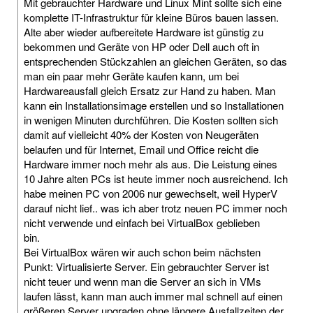
Mit gebrauchter Hardware und Linux Mint sollte sich eine
komplette IT-Infrastruktur für kleine Büros bauen lassen.
Alte aber wieder aufbereitete Hardware ist günstig zu
bekommen und Geräte von HP oder Dell auch oft in
entsprechenden Stückzahlen an gleichen Geräten, so das
man ein paar mehr Geräte kaufen kann, um bei
Hardwareausfall gleich Ersatz zur Hand zu haben. Man
kann ein Installationsimage erstellen und so Installationen
in wenigen Minuten durchführen. Die Kosten sollten sich
damit auf vielleicht 40% der Kosten von Neugeräten
belaufen und für Internet, Email und Office reicht die
Hardware immer noch mehr als aus. Die Leistung eines
10 Jahre alten PCs ist heute immer noch ausreichend. Ich
habe meinen PC von 2006 nur gewechselt, weil HyperV
darauf nicht lief.. was ich aber trotz neuen PC immer noch
nicht verwende und einfach bei VirtualBox geblieben
bin.
Bei VirtualBox wären wir auch schon beim nächsten
Punkt: Virtualisierte Server. Ein gebrauchter Server ist
nicht teuer und wenn man die Server an sich in VMs
laufen lässt, kann man auch immer mal schnell auf einen
größeren Server upgraden ohne längere Ausfallzeiten der