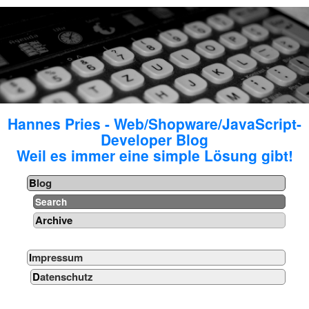
Hannes Pries - Web/Shopware/JavaScript-
Developer Blog
Weil es immer eine simple Lösung gibt!
Blog
Search
Archive
Impressum
Datenschutz