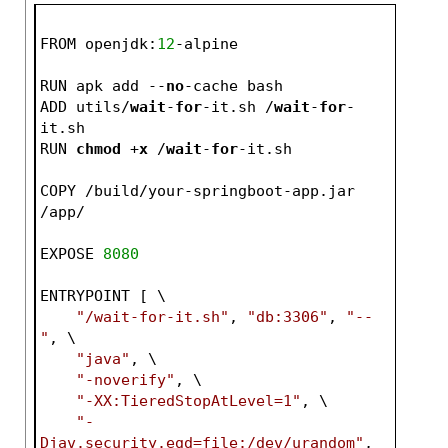
FROM openjdk:
12
-alpine
RUN apk add --
no
-cache bash
ADD utils/
wait
-
for
-it.sh /
wait
-
for
-
it.sh
RUN 
chmod
 +
x
 /
wait
-
for
-it.sh
COPY /build/your-springboot-app.jar 
/app/
EXPOSE 
8080
ENTRYPOINT [ \
"/wait-for-it.sh"
, 
"db:3306"
, 
"--
"
, \
"java"
, \
"-noverify"
, \
"-XX:TieredStopAtLevel=1"
, \
"-
Djav.security.egd=file:/dev/urandom"
, 