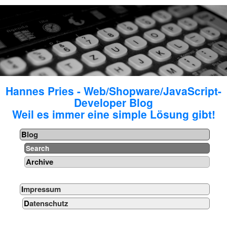
Hannes Pries - Web/Shopware/JavaScript-
Developer Blog
Weil es immer eine simple Lösung gibt!
Blog
Search
Archive
Impressum
Datenschutz