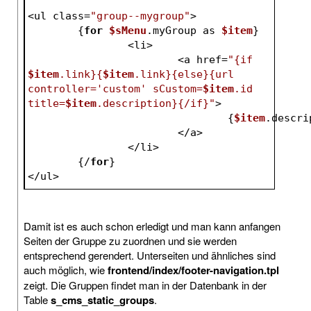
<ul class=
"group--mygroup"
>
	{
for
$sMenu
.myGroup as 
$item
}
		<li>
			<a href=
"{if 
$item
.link}{
$item
.link}{else}{url 
controller='custom' sCustom=
$item
.id 
title=
$item
.description}{/if}"
>
				{
$item
.descri
			</a>
		</li>
	{/
for
}
</ul>
Damit ist es auch schon erledigt und man kann anfangen
Seiten der Gruppe zu zuordnen und sie werden
entsprechend gerendert. Unterseiten und ähnliches sind
auch möglich, wie
frontend/index/footer-navigation.tpl
zeigt. Die Gruppen findet man in der Datenbank in der
Table
s_cms_static_groups
.