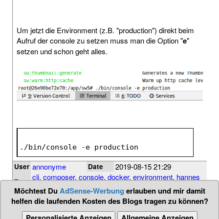
Um jetzt die Environment (z.B. "production") direkt beim
Aufruf der console zu setzen muss man die Option "
e
"
setzen und schon geht alles.
./bin/console 
-e
 production
annonyme
2019-08-15 21:29
User
Date
cli
,
composer
,
console
,
docker
,
environment
,
hannes
Tags
pries
,
kernel
,
shopware
,
symfony
,
tipp
Möchtest Du
AdSense-Werbung
erlauben und mir damit
helfen die laufenden Kosten des Blogs tragen zu können?
Personalisierte Anzeigen
Allgemeine Anzeigen