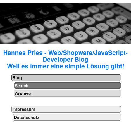
Hannes Pries - Web/Shopware/JavaScript-
Developer Blog
Weil es immer eine simple Lösung gibt!
Blog
Search
Archive
Impressum
Datenschutz