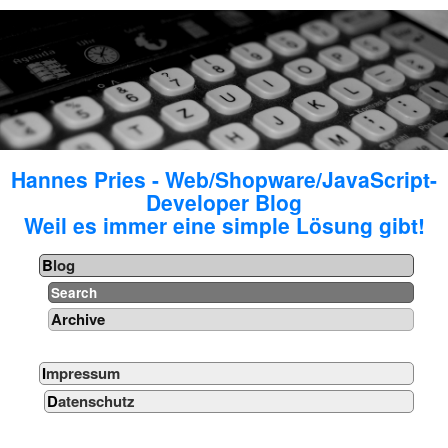
Hannes Pries - Web/Shopware/JavaScript-
Developer Blog
Weil es immer eine simple Lösung gibt!
Blog
Search
Archive
Impressum
Datenschutz