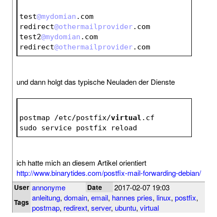
test
@mydomian
.com 
redirect
@othermailprovider
.com
test2
@mydomian
.com 
redirect
@othermailprovider
.com
und dann holgt das typische Neuladen der Dienste
postmap /etc/postfix/
virtual
.cf
sudo service postfix reload
ich hatte mich an diesem Artikel orientiert
http://www.binarytides.com/postfix-mail-forwarding-debian/
annonyme
2017-02-07 19:03
User
Date
anleitung
,
domain
,
email
,
hannes pries
,
linux
,
postfix
,
Tags
postmap
,
redirext
,
server
,
ubuntu
,
virtual