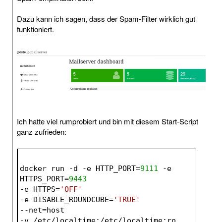
Dazu kann ich sagen, dass der Spam-Filter wirklich gut
funktioniert.
Ich hatte viel rumprobiert und bin mit diesem Start-Script
ganz zufrieden:
docker run 
-d
-e
 HTTP_PORT=
9111
-e
HTTPS_PORT=
9443
-e
 HTTPS=
'OFF'
-e
 DISABLE_ROUNDCUBE=
'TRUE'
--net=host 
-v /etc/localtime:/etc/localtime:ro 