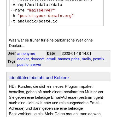
-v /opt/maildata:/data 
--name 
"mailserver"
-h 
"postui.your-domain.org"
-t analogic/poste.io
Was war es früher für eine barbarische Welt ohne
Docker....
annonyme
2020-01-18 14:01
User
Date
docker
,
dovecot
,
email
,
hannes pries
,
mails
,
postfix
,
Tags
post io
,
server
Identitätsdiebstahl und Koblenz
HD+ Kunden, die sich ein neues Programmpaket
bestellen, gehen oft nach einem bestimmten Muster vor.
Sie geben eine beliebige Email-Adresse (bestimmt geht
auch eine nicht existente und rein ausgedachte Email-
Adresse) und dann geben sie eine beliebige
Bankverbindung ein. Mehr Daten braucht man da wohl