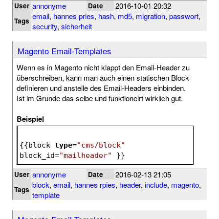
annonyme
2016-10-01 20:32
User
Date
email
,
hannes pries
,
hash
,
md5
,
migration
,
passwort
,
Tags
security
,
sicherheit
Magento Email-Templates
Wenn es in Magento nicht klappt den Email-Header zu
überschreiben, kann man auch einen statischen Block
definieren und anstelle des Email-Headers einbinden.
Ist im Grunde das selbe und funktioneirt wirklich gut.
Beispiel
{{block 
type
=
"cms/block"
block_id=
"mailheader"
 }}
annonyme
2016-02-13 21:05
User
Date
block
,
email
,
hannes rpies
,
header
,
include
,
magento
,
Tags
template