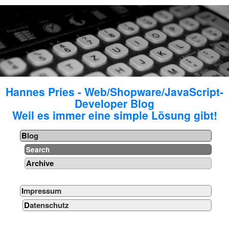
Hannes Pries - Web/Shopware/JavaScript-
Developer Blog
Weil es immer eine simple Lösung gibt!
Blog
Search
Archive
Impressum
Datenschutz