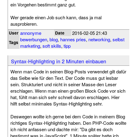
ein Vorgehen bestimmt ganz gut.
Wer gerade einen Job such kann, dass ja mal
ausprobieren.
annonyme
2016-02-05 21:43
User
Date
bewerbungen
,
blog
,
hannes pries
,
networking
,
selbst
Tags
marketing
,
soft skills
,
tipp
Syntax-Highlighting in 2 Minuten einbauen
Wenn man Code in seinen Blog-Posts verwendet gilt dafür
das Selbe wie für den Text. Der Code muss gut lesbar
sein. Strukturiert und nicht in seiner Masse den Leser
erschlagen. Wenn man einen großen Block Code vor sich
hat, fühlt man sich sehr schnell davon erschlagen. Hier
hilft selbst minimales Syntax-Highlighting sehr.
Deswegen wollte ich gerne bei dem Code in meinem Blog
richtiges Syntax-Highlighting haben. Den PHP-Code wollte
ich nicht anfassen und dachte mir: "Da gibt es doch
bestimmt was in JavaScript". 1 Minute später hatte ich