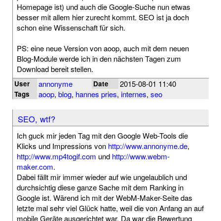
Homepage ist) und auch die Google-Suche nun etwas
besser mit allem hier zurecht kommt. SEO ist ja doch
schon eine Wissenschaft für sich.
PS: eine neue Version von aoop, auch mit dem neuen
Blog-Module werde ich in den nächsten Tagen zum
Download bereit stellen.
annonyme
2015-08-01 11:40
User
Date
aoop
,
blog
,
hannes pries
,
internes
,
seo
Tags
SEO, wtf?
Ich guck mir jeden Tag mit den Google Web-Tools die
Klicks und Impressions von
http://www.annonyme.de
,
http://www.mp4togif.com
und
http://www.webm-
maker.com
.
Dabei fällt mir immer wieder auf wie ungelaublich und
durchsichtig diese ganze Sache mit dem Ranking in
Google ist. Wärend ich mit der WebM-Maker-Seite das
letzte mal sehr viel Glück hatte, weil die von Anfang an auf
mobile Geräte ausgerichtet war. Da war die Bewertung