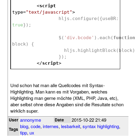
<
script
type
=
"text/javascript"
>
		 hljs.configure({useBR: 
true
});
		 $(
'div.bcode'
).each(
function
block
) 
{
		   hljs.highlightBlock(block)
		 });
</
script
>
Und schon hat man alle Quellcodes mit Syntax-
Highlighting. Man kann es mit Vorgaben, welches
Highlighting man gerne möchte (XML, PHP, Java, etc),
aber selbst ohne diese Angaben sind die Resultate schon
wirklich super.
annonyme
2015-10-22 21:49
User
Date
blog
,
code
,
internes
,
lesbarkeit
,
syntax highlighting
,
Tags
tipp
,
ux