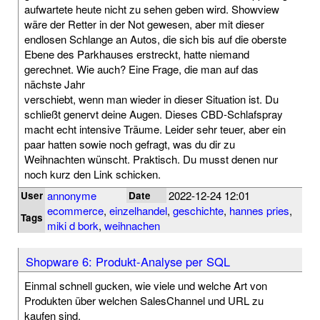
aufwartete heute nicht zu sehen geben wird. Showview
wäre der Retter in der Not gewesen, aber mit dieser
endlosen Schlange an Autos, die sich bis auf die oberste
Ebene des Parkhauses erstreckt, hatte niemand
gerechnet. Wie auch? Eine Frage, die man auf das
nächste Jahr
verschiebt, wenn man wieder in dieser Situation ist. Du
schließt genervt deine Augen. Dieses CBD-Schlafspray
macht echt intensive Träume. Leider sehr teuer, aber ein
paar hatten sowie noch gefragt, was du dir zu
Weihnachten wünscht. Praktisch. Du musst denen nur
noch kurz den Link schicken.
annonyme
2022-12-24 12:01
User
Date
ecommerce
,
einzelhandel
,
geschichte
,
hannes pries
,
Tags
miki d bork
,
weihnachen
Shopware 6: Produkt-Analyse per SQL
Einmal schnell gucken, wie viele und welche Art von
Produkten über welchen SalesChannel und URL zu
kaufen sind.