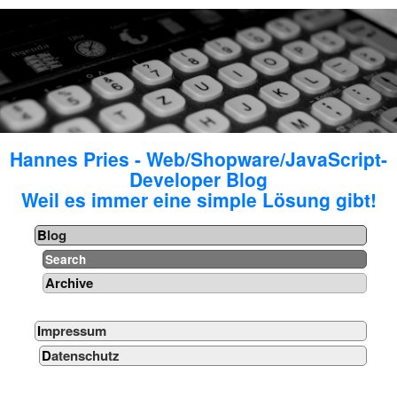
Hannes Pries - Web/Shopware/JavaScript-
Developer Blog
Weil es immer eine simple Lösung gibt!
Blog
Search
Archive
Impressum
Datenschutz