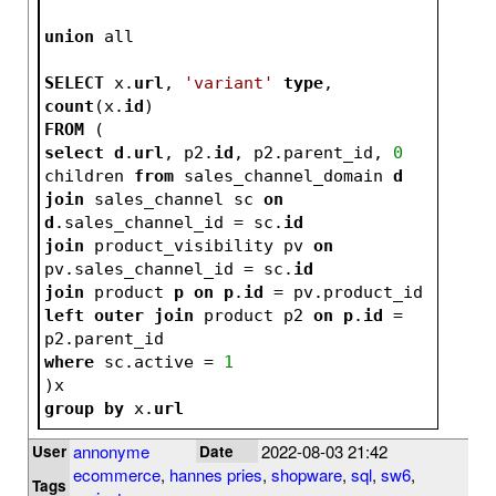
union
 all
SELECT
 x.
url
, 
'variant'
type
, 
count
(x.
id
)
FROM
 (
select
d
.
url
, p2.
id
, p2.parent_id, 
0
children 
from
 sales_channel_domain 
d
join
 sales_channel sc 
on
d
.sales_channel_id = sc.
id
join
 product_visibility pv 
on
pv.sales_channel_id = sc.
id
join
 product 
p
on
p
.
id
 = pv.product_id
left
outer
join
 product p2 
on
p
.
id
 = 
p2.parent_id
where
 sc.active = 
1
)x
group
by
 x.
url
annonyme
2022-08-03 21:42
User
Date
ecommerce
,
hannes pries
,
shopware
,
sql
,
sw6
,
Tags