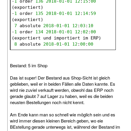
-
1
 order 
136
2018
-
01
-
01
12
:
15
:
00
(exportiert)
-
1
 order 
135
2018
-
01
-
01
12
:
14
:
59
(exportiert)
7
 absolute 
2018
-
01
-
01
12
:
03
:
10
-
1
 order 
134
2018
-
01
-
01
12
:
02
:
00
(exportiert und importiert im ERP)
8
 absolute 
2018
-
01
-
01
12
:
00
:
00
Bestand: 5 im Shop
Das ist super! Der Bestand aus Shop-Sicht ist gleich
geblieben, weil er in beiden Fällen alle Daten kannte. Es
wird nie zuviel verkauft werden, obwohl das ERP noch
gerade glaubt 7 auf Lager zu haben, weil es die beiden
neusten Bestellungen noch nicht kennt.
Am Ende kann man so schnell wie möglich sein und es
wird immer diesen kleinen Bereich geben, wo eie
BEstellung gerade unterwegs ist, während der Bestand im