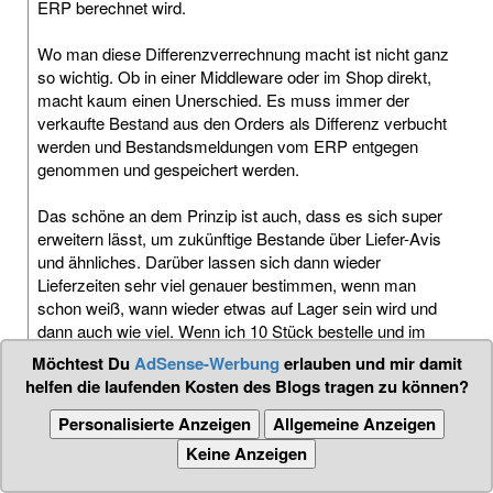
ERP berechnet wird.
Wo man diese Differenzverrechnung macht ist nicht ganz
so wichtig. Ob in einer Middleware oder im Shop direkt,
macht kaum einen Unerschied. Es muss immer der
verkaufte Bestand aus den Orders als Differenz verbucht
werden und Bestandsmeldungen vom ERP entgegen
genommen und gespeichert werden.
Das schöne an dem Prinzip ist auch, dass es sich super
erweitern lässt, um zukünftige Bestande über Liefer-Avis
und ähnliches. Darüber lassen sich dann wieder
Lieferzeiten sehr viel genauer bestimmen, wenn man
schon weiß, wann wieder etwas auf Lager sein wird und
dann auch wie viel. Wenn ich 10 Stück bestelle und im
Avis nur 5 Stück angekündigt sind,muss ich ein
Möchtest Du
AdSense-Werbung
erlauben und mir damit
Lieferdatum nach der kommenden Lieferung verwenden.
helfen die laufenden Kosten des Blogs tragen zu können?
Normal bei Shopware hätte man nur die typische Lieferzeit
des Suppliers, weiß aber nie ob dann wirklich was da ist
Personalisierte Anzeigen
Allgemeine Anzeigen
und wenn doch wie viel Stück.
Keine Anzeigen
Die Implementierung so einer Tabelle und den passenden