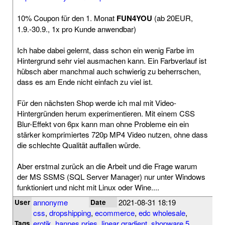
10% Coupon für den 1. Monat
FUN4YOU
(ab 20EUR,
1.9.-30.9., 1x pro Kunde anwendbar)
Ich habe dabei gelernt, dass schon ein wenig Farbe im
Hintergrund sehr viel ausmachen kann. Ein Farbverlauf ist
hübsch aber manchmal auch schwierig zu beherrschen,
dass es am Ende nicht einfach zu viel ist.
Für den nächsten Shop werde ich mal mit Video-
Hintergründen herum experimentieren. Mit einem CSS
Blur-Effekt von 6px kann man ohne Probleme ein ein
stärker komprimiertes 720p MP4 Video nutzen, ohne dass
die schlechte Qualität auffallen würde.
Aber erstmal zurück an die Arbeit und die Frage warum
der MS SSMS (SQL Server Manager) nur unter Windows
funktioniert und nicht mit Linux oder Wine....
annonyme
2021-08-31 18:19
User
Date
css
,
dropshipping
,
ecommerce
,
edc wholesale
,
erotik
,
hannes pries
,
linear gradient
,
shopware 5
,
Tags