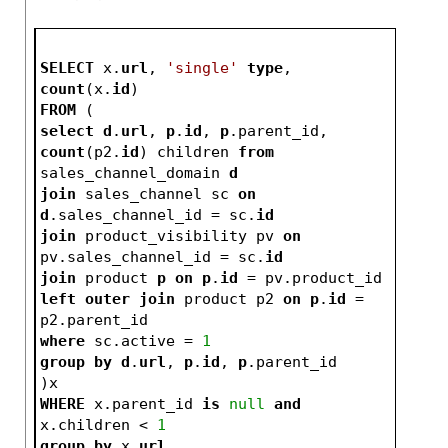
SELECT
 x.
url
, 
'single'
type
, 
count
(x.
id
)
FROM
 (
select
d
.
url
, 
p
.
id
, 
p
.parent_id, 
count
(p2.
id
) children 
from
sales_channel_domain 
d
join
 sales_channel sc 
on
d
.sales_channel_id = sc.
id
join
 product_visibility pv 
on
pv.sales_channel_id = sc.
id
join
 product 
p
on
p
.
id
 = pv.product_id
left
outer
join
 product p2 
on
p
.
id
 = 
p2.parent_id
where
 sc.active = 
1
group
by
d
.
url
, 
p
.
id
, 
p
.parent_id
)x
WHERE
 x.parent_id 
is
null
and
x.children < 
1
group
by
 x.
url