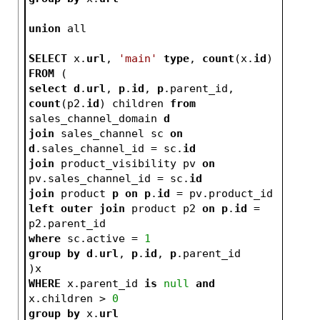
union
 all
SELECT
 x.
url
, 
'main'
type
, 
count
(x.
id
)
FROM
 (
select
d
.
url
, 
p
.
id
, 
p
.parent_id, 
count
(p2.
id
) children 
from
sales_channel_domain 
d
join
 sales_channel sc 
on
d
.sales_channel_id = sc.
id
join
 product_visibility pv 
on
pv.sales_channel_id = sc.
id
join
 product 
p
on
p
.
id
 = pv.product_id
left
outer
join
 product p2 
on
p
.
id
 = 
p2.parent_id
where
 sc.active = 
1
group
by
d
.
url
, 
p
.
id
, 
p
.parent_id
)x
WHERE
 x.parent_id 
is
null
and
x.children > 
0
group
by
 x.
url