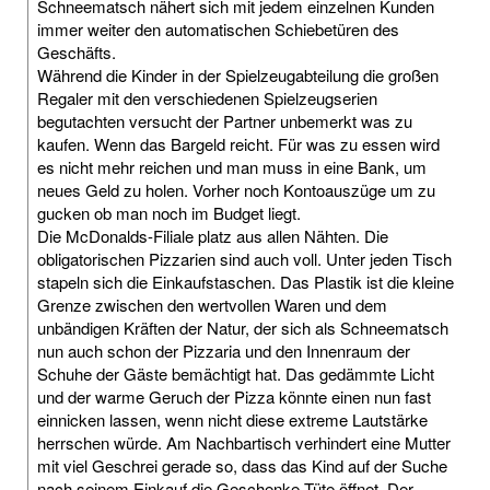
Schneematsch nähert sich mit jedem einzelnen Kunden
immer weiter den automatischen Schiebetüren des
Geschäfts.
Während die Kinder in der Spielzeugabteilung die großen
Regaler mit den verschiedenen Spielzeugserien
begutachten versucht der Partner unbemerkt was zu
kaufen. Wenn das Bargeld reicht. Für was zu essen wird
es nicht mehr reichen und man muss in eine Bank, um
neues Geld zu holen. Vorher noch Kontoauszüge um zu
gucken ob man noch im Budget liegt.
Die McDonalds-Filiale platz aus allen Nähten. Die
obligatorischen Pizzarien sind auch voll. Unter jeden Tisch
stapeln sich die Einkaufstaschen. Das Plastik ist die kleine
Grenze zwischen den wertvollen Waren und dem
unbändigen Kräften der Natur, der sich als Schneematsch
nun auch schon der Pizzaria und den Innenraum der
Schuhe der Gäste bemächtigt hat. Das gedämmte Licht
und der warme Geruch der Pizza könnte einen nun fast
einnicken lassen, wenn nicht diese extreme Lautstärke
herrschen würde. Am Nachbartisch verhindert eine Mutter
mit viel Geschrei gerade so, dass das Kind auf der Suche
nach seinem Einkauf die Geschenke-Tüte öffnet. Der