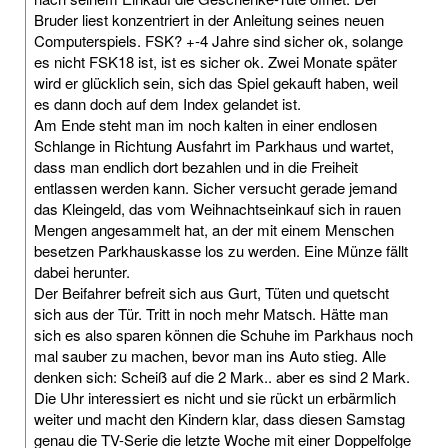
Bruder liest konzentriert in der Anleitung seines neuen
Computerspiels. FSK? +-4 Jahre sind sicher ok, solange
es nicht FSK18 ist, ist es sicher ok. Zwei Monate später
wird er glücklich sein, sich das Spiel gekauft haben, weil
es dann doch auf dem Index gelandet ist.
Am Ende steht man im noch kalten in einer endlosen
Schlange in Richtung Ausfahrt im Parkhaus und wartet,
dass man endlich dort bezahlen und in die Freiheit
entlassen werden kann. Sicher versucht gerade jemand
das Kleingeld, das vom Weihnachtseinkauf sich in rauen
Mengen angesammelt hat, an der mit einem Menschen
besetzen Parkhauskasse los zu werden. Eine Münze fällt
dabei herunter.
Der Beifahrer befreit sich aus Gurt, Tüten und quetscht
sich aus der Tür. Tritt in noch mehr Matsch. Hätte man
sich es also sparen können die Schuhe im Parkhaus noch
mal sauber zu machen, bevor man ins Auto stieg. Alle
denken sich: Scheiß auf die 2 Mark.. aber es sind 2 Mark.
Die Uhr interessiert es nicht und sie rückt un erbärmlich
weiter und macht den Kindern klar, dass diesen Samstag
genau die TV-Serie die letzte Woche mit einer Doppelfolge